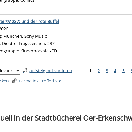
engruppe:
Comics
ei ??? 237: und der rote Büffel
 nach diesem Verfasser
2026
g:
München, Sony Music
:
Die drei Fragezeichen; 237
engruppe:
Kinderhörspiel-CD
 springen
aufsteigend sortieren
1
2
3
4
5
ucken
Permalink Trefferliste
uell in der Stadtbücherei Oer-Erkensch