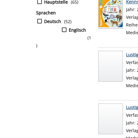
Kenns
Hauptstelle
(65)
Suche
Jahr:
Sprachen
Verla
Deutsch
(52)
Reihe
Englisch
Medi
(1
)
Lusti
Verfa
Jahr:
Verla
Medi
Lusti
Verfa
Jahr:
Verla