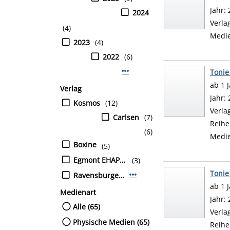
Jahr:
2024
Verla
(4)
Medi
2023
(4)
2022
(6)
Mehr Jahr-Filter anzeigen
Tonie
ab 1 
Verlag
Suche
Jahr:
Kosmos
(12)
Verla
Carlsen
(7)
Reihe
(6)
Medi
Boxine
(5)
Egmont EHAPA Verl.
(3)
Tonie
Ravensburger Verlag GmbH
Mehr Verlag-Filter anzeigen
ab 1 
Medienart
Suche
Jahr:
Alle (65)
Verla
Physische Medien (65)
Reihe