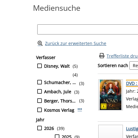
Mediensuche
Zurück zur erweiterten Suche
Suchfilter
Zur Trefferliste springen
Trefferliste dr
Verfasser
Sortieren nach
Disney, Walt
(5)
(4)
Suchergebnis
Zu den Suchfiltern
Schumacher, Jens
(3)
DVD 
Suche
Jahr:
Ambach, Jule
(3)
Verla
(3)
Berger, Thorsten
Medi
Mehr Verfasser-Filter anzeig
Kosmos Verlag
Jahr
2026
(39)
Lusti
Verfa
2025
(9)