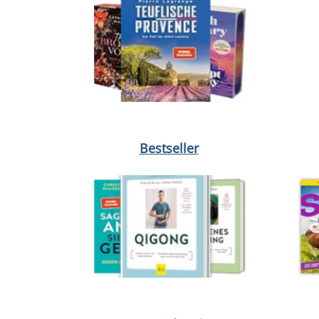
Medium öffnen Der Sturm : Vernichtet von Karen 
Medium 
Bestseller
Medium öffnen Der Boulder-Coach von Guido Kös
Medium