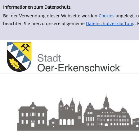
zur Navigation springen
zum Inhalt springen
Zu den Suchfiltern springen
Zur Trefferliste springen
Informationen zum Datenschutz
Bei der Verwendung dieser Webseite werden
Cookies
angelegt, u
beachten Sie hierzu unsere allgemeine
Datenschutzerklär1ung
.