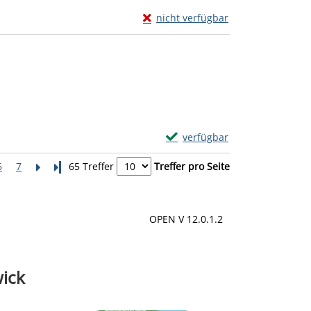
Exemplar-Details von Lustiges Tas
nicht verfügbar
Zum Download von externem Anbiete
Exemplar-Details von Die drei 
verfügbar
Zum Download von externem Anb
6
7
Letzte Seite
65 Treffer
Treffer pro Seite
OPEN V 12.0.1.2
wick