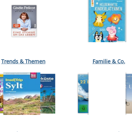
Sander
öffnen Eine Hymne an das Leben von Gisèle Pelicot
Medium öffnen The Broken Vows von Catharina Maura
Medium öffnen Chamäleon vo
Mediu
Trends & Themen
Familie & Co.
termeyer
 öffnen London von Birgit Weber
Medium öffnen Sag deiner Angst, sie kann gehen! von Chri
Medium öffnen Schweiz von Marc
Medium öffnen DVD : Das Kanu