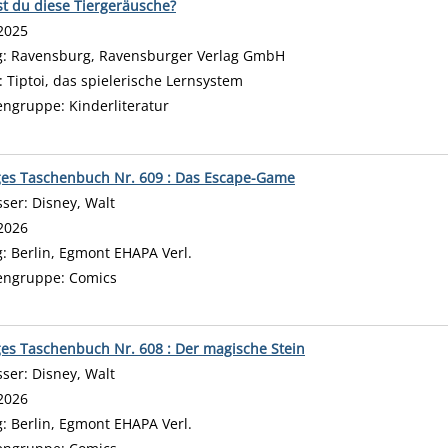
t du diese Tiergeräusche?
 nach diesem Verfasser
2025
g:
Ravensburg, Ravensburger Verlag GmbH
:
Tiptoi, das spielerische Lernsystem
engruppe:
Kinderliteratur
ges Taschenbuch Nr. 609 : Das Escape-Game
sser:
Disney, Walt
Suche nach diesem Verfasser
2026
g:
Berlin, Egmont EHAPA Verl.
engruppe:
Comics
ges Taschenbuch Nr. 608 : Der magische Stein
sser:
Disney, Walt
Suche nach diesem Verfasser
2026
g:
Berlin, Egmont EHAPA Verl.