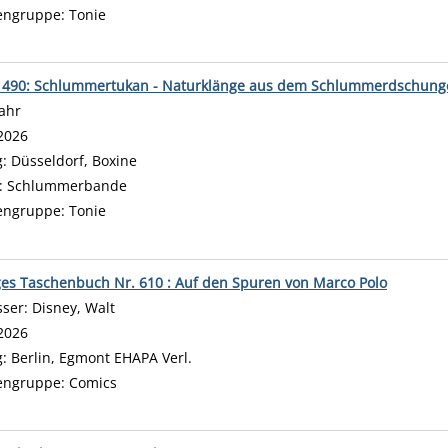
engruppe:
Tonie
 490: Schlummertukan - Naturklänge aus dem Schlummerdschung
Jahr
 nach diesem Verfasser
2026
g:
Düsseldorf, Boxine
:
Schlummerbande
engruppe:
Tonie
ges Taschenbuch Nr. 610 : Auf den Spuren von Marco Polo
sser:
Disney, Walt
Suche nach diesem Verfasser
2026
g:
Berlin, Egmont EHAPA Verl.
engruppe:
Comics
anzeigen