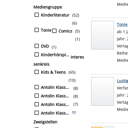
Medi
Mediengruppe
Kinderliteratur
(52)
(6)
Tonie
Tonie
Comics
(5)
ab 1 
Suche
Jahr:
(1)
Verla
DVD
(1)
Reihe
Kinderhörspiel-CD
Interes
Medi
senkreis
Kids & Teens
(65)
(10)
Lusti
Antolin Klasse 5
Verfa
(8)
Jahr:
Antolin Klasse 3
(8)
Verla
(7)
Antolin Klasse 4
Medi
Mehr Interessenkreis-Filter 
Antolin Klasse 2
Zweigstellen