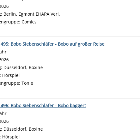
2026
g:
Berlin, Egmont EHAPA Verl.
engruppe:
Comics
 495: Bobo Siebenschläfer - Bobo auf großer Reise
Jahr
 nach diesem Verfasser
2026
g:
Düsseldorf, Boxine
:
Hörspiel
engruppe:
Tonie
 496: Bobo Siebenschläfer - Bobo baggert
Jahr
 nach diesem Verfasser
2026
g:
Düsseldorf, Boxine
:
Hörspiel