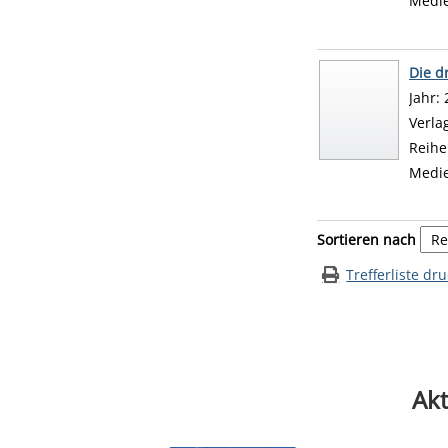
Medi
Die dr
Suche
Jahr:
Verla
Reihe
Medi
Zu den Suchfiltern
Sortieren nach
Trefferliste dr
Akt