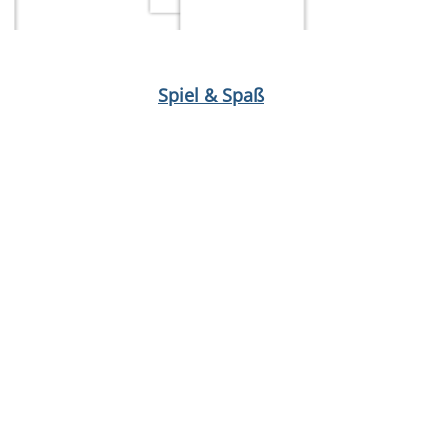
stina Hillesheim
 Engelhardt
 des Manitu
Medium öffnen Kärnten von Daniel Krasa
Medium öffnen Tiptoi: Bluey Aufräum-Spaß (Spiel)
Medium öffnen 22 Bahnen von Elena Hell
Medium öffnen Qigong von Wilhelm Mertens
Medium öffn
Medium öffne
Mediu
Medi
Spiel & Spaß