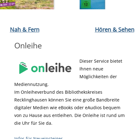
termeyer
 öffnen London von Birgit Weber
Medium öffnen Sag deiner Angst, sie kann gehen! von Chri
Medium öffnen Schweiz von Marc
Medium öffnen DVD : Das Kanu
Nah & Fern
Hören & Sehen
Onleihe
Dieser Service bietet
Ihnen neue
Möglichkeiten der
Mediennutzung.
Im Onleiheverbund des Bibliothekskreises
Recklinghausen können Sie eine große Bandbreite
digitaler Medien wie eBooks oder eAudios bequem
von zu Hause aus entleihen. Die Onleihe ist rund um
die Uhr für Sie da.
Infos für Neueinsteiger