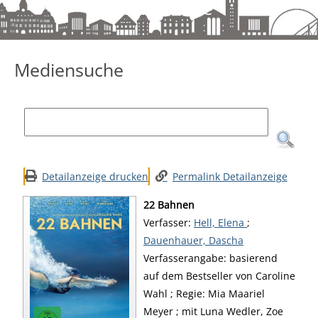
Mediensuche
Mediensuche
Detailanzeige drucken
Permalink Detailanzeige
22 Bahnen
Verfasser:
Suche nach diesem Verfa
Hell, Elena
;
Dauenhauer, Dascha
Verfasserangabe:
basierend
auf dem Bestseller von Caroline
Wahl ; Regie: Mia Maariel
Meyer ; mit Luna Wedler, Zoe