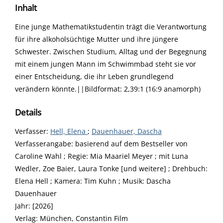
Inhalt
Eine junge Mathematikstudentin trägt die Verantwortung
für ihre alkoholsüchtige Mutter und ihre jüngere
Schwester. Zwischen Studium, Alltag und der Begegnung
mit einem jungen Mann im Schwimmbad steht sie vor
einer Entscheidung, die ihr Leben grundlegend
verändern könnte.||Bildformat: 2,39:1 (16:9 anamorph)
Details
Verfasser:
Suche nach diesem Verfasser
Hell, Elena
;
Dauenhauer, Dascha
Verfasserangabe:
basierend auf dem Bestseller von
Caroline Wahl ; Regie: Mia Maariel Meyer ; mit Luna
Wedler, Zoe Baier, Laura Tonke [und weitere] ; Drehbuch:
Elena Hell ; Kamera: Tim Kuhn ; Musik: Dascha
Dauenhauer
Jahr:
[2026]
Verlag:
München, Constantin Film