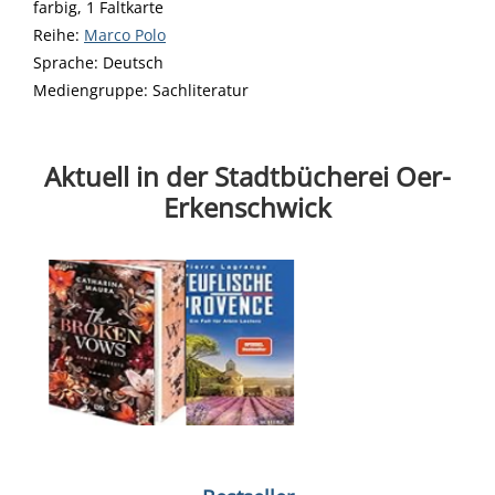
farbig, 1 Faltkarte
Reihe:
Marco Polo
Suche nach dieser Beteiligten Person
Sprache:
Deutsch
Mediengruppe:
Sachliteratur
Aktuell in der Stadtbücherei Oer-
Erkenschwick
Medium öffnen Der Sturm : Vernichtet von Karen Sander
Medium