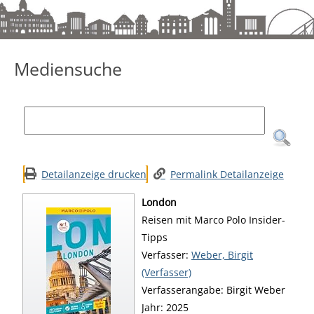
Mediensuche
Mediensuche
Detailanzeige drucken
Permalink Detailanzeige
London
Reisen mit Marco Polo Insider-
Tipps
Verfasser:
Suche nach diesem Verfa
Weber, Birgit
(Verfasser)
Verfasserangabe:
Birgit Weber
Jahr:
2025