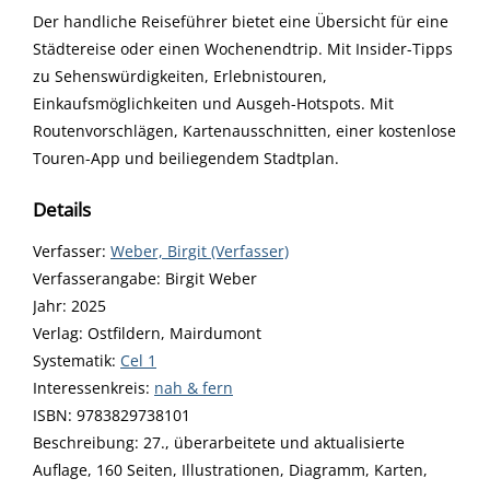
Der handliche Reiseführer bietet eine Übersicht für eine
Städtereise oder einen Wochenendtrip. Mit Insider-Tipps
zu Sehenswürdigkeiten, Erlebnistouren,
Einkaufsmöglichkeiten und Ausgeh-Hotspots. Mit
Routenvorschlägen, Kartenausschnitten, einer kostenlose
Touren-App und beiliegendem Stadtplan.
Details
Verfasser:
Suche nach diesem Verfasser
Weber, Birgit (Verfasser)
Verfasserangabe:
Birgit Weber
Jahr:
2025
Verlag:
Ostfildern, Mairdumont
opens in new tab
Diesen Link in neuem Tab öffnen
Systematik:
Suche nach dieser Systematik
Cel 1
Interessenkreis:
Suche nach diesem Interessenskreis
nah & fern
ISBN:
9783829738101
Beschreibung:
27., überarbeitete und aktualisierte
Auflage, 160 Seiten, Illustrationen, Diagramm, Karten,